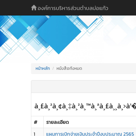
องค์การบริหารส่วนตำบลบ่อแก้ว
หน้าหลัก
หนังสือทังหมด
à¸£à¸²à¸¢à¸‡à¸²à¸™à¸ªà¸£à¸¸à¸›à
#
รายละเอียด
1
แผนการเบิกจ่ายเงินประจำปีงบประมาณ 2565