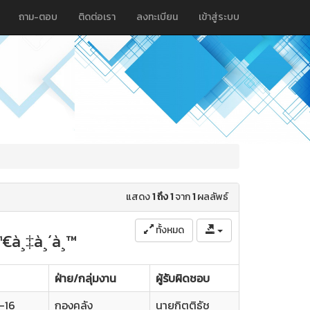
ถาม-ตอบ
ติดต่อเรา
ลงทะเบียน
เข้าสู่ระบบ
แสดง
1 ถึง 1
จาก
1
ผลลัพธ์
ทั้งหมด
¹€à¸‡à¸´à¸™
ฝ่าย/กลุ่มงาน
ผู้รับผิดชอบ
-16
กองคลัง
นายกิตติธัช