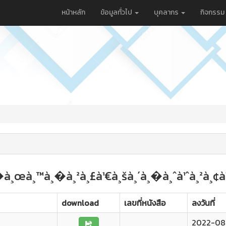
หน้าหลัก
ข้อมูลทั่วไป
บุคลากร
กิจกรรม
¹�à¸œà¸™à¸�à¸²à¸£à¹€à¸šà¸´à¸�à¸ˆà¹ˆà¸²à¸¢à
download
เลขที่หนังสือ
ลงวันที่
2022-08