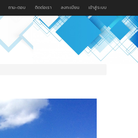
ถาม-ตอบ
ติดต่อเรา
ลงทะเบียน
เข้าสู่ระบบ